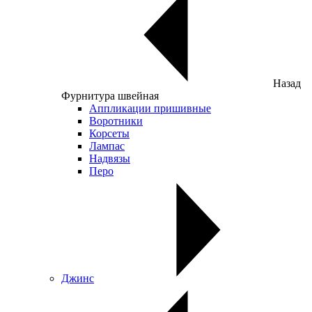
Назад
Фурнитура швейная
Аппликации пришивные
Воротники
Корсеты
Лампас
Надвязы
Перо
Джинс