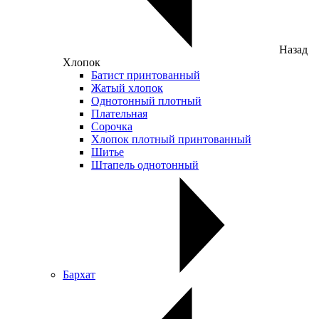
Назад
Хлопок
Батист принтованный
Жатый хлопок
Однотонный плотный
Плательная
Сорочка
Хлопок плотный принтованный
Шитье
Штапель однотонный
Бархат