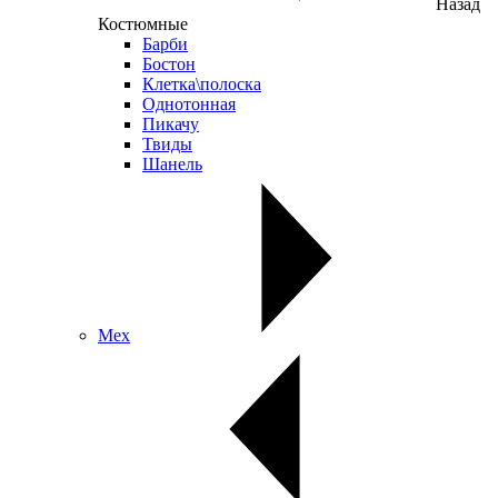
Назад
Костюмные
Барби
Бостон
Клетка\полоска
Однотонная
Пикачу
Твиды
Шанель
Мех