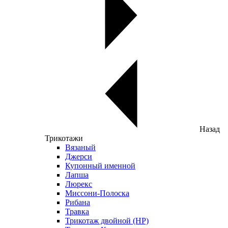
Назад
Трикотажи
Вязаный
Джерси
Купонный именной
Лапша
Люрекс
Миссони-Полоска
Рибана
Травка
Трикотаж двойной (НР)