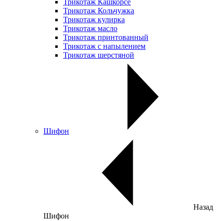
Трикотаж Кашкорсе
Трикотаж Кольчужка
Трикотаж кулирка
Трикотаж масло
Трикотаж принтованный
Трикотаж с напылением
Трикотаж шерстяной
Шифон
Назад
Шифон