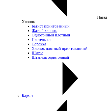
Назад
Хлопок
Батист принтованный
Жатый хлопок
Однотонный плотный
Плательная
Сорочка
Хлопок плотный принтованный
Шитье
Штапель однотонный
Бархат