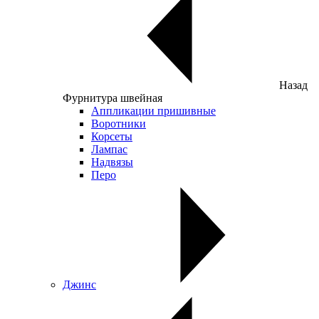
Назад
Фурнитура швейная
Аппликации пришивные
Воротники
Корсеты
Лампас
Надвязы
Перо
Джинс