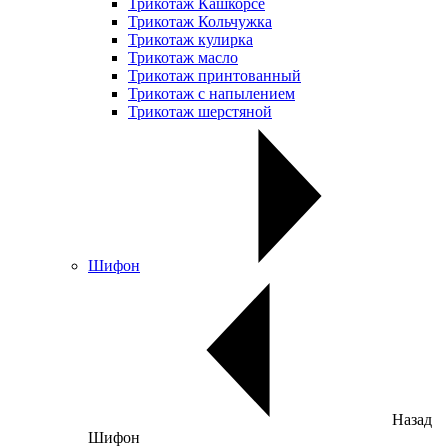
Трикотаж Кашкорсе
Трикотаж Кольчужка
Трикотаж кулирка
Трикотаж масло
Трикотаж принтованный
Трикотаж с напылением
Трикотаж шерстяной
Шифон
Назад
Шифон