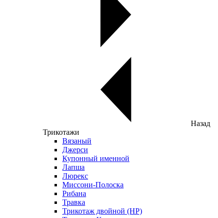
Назад
Трикотажи
Вязаный
Джерси
Купонный именной
Лапша
Люрекс
Миссони-Полоска
Рибана
Травка
Трикотаж двойной (НР)