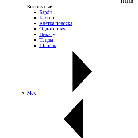
Назад
Костюмные
Барби
Бостон
Клетка\полоска
Однотонная
Пикачу
Твиды
Шанель
Мех