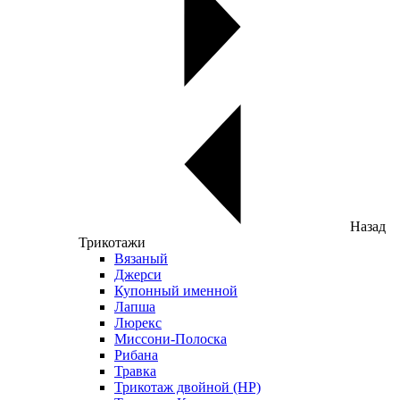
Назад
Трикотажи
Вязаный
Джерси
Купонный именной
Лапша
Люрекс
Миссони-Полоска
Рибана
Травка
Трикотаж двойной (НР)