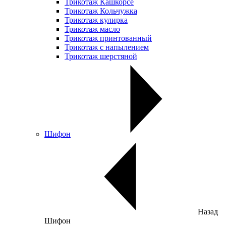
Трикотаж Кашкорсе
Трикотаж Кольчужка
Трикотаж кулирка
Трикотаж масло
Трикотаж принтованный
Трикотаж с напылением
Трикотаж шерстяной
Шифон
Назад
Шифон