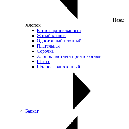
Назад
Хлопок
Батист принтованный
Жатый хлопок
Однотонный плотный
Плательная
Сорочка
Хлопок плотный принтованный
Шитье
Штапель однотонный
Бархат