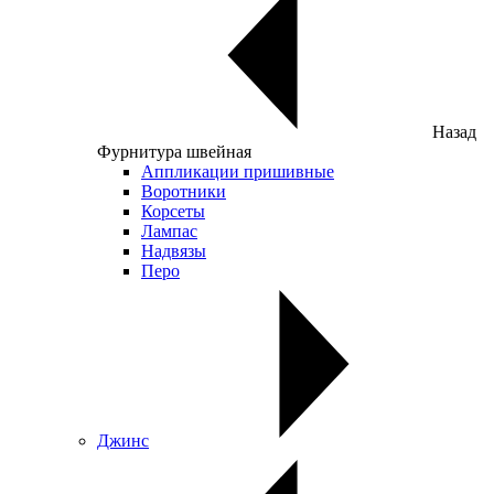
Назад
Фурнитура швейная
Аппликации пришивные
Воротники
Корсеты
Лампас
Надвязы
Перо
Джинс