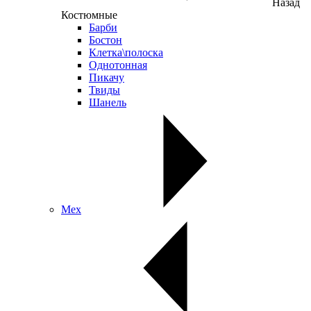
Назад
Костюмные
Барби
Бостон
Клетка\полоска
Однотонная
Пикачу
Твиды
Шанель
Мех