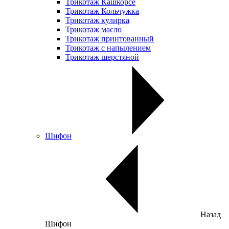
Трикотаж Кашкорсе
Трикотаж Кольчужка
Трикотаж кулирка
Трикотаж масло
Трикотаж принтованный
Трикотаж с напылением
Трикотаж шерстяной
Шифон
Назад
Шифон