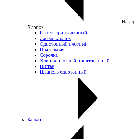
Назад
Хлопок
Батист принтованный
Жатый хлопок
Однотонный плотный
Плательная
Сорочка
Хлопок плотный принтованный
Шитье
Штапель однотонный
Бархат