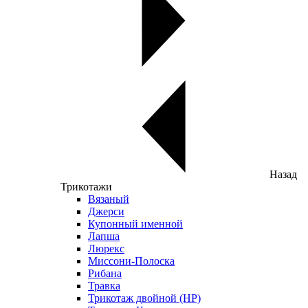
Назад
Трикотажи
Вязаный
Джерси
Купонный именной
Лапша
Люрекс
Миссони-Полоска
Рибана
Травка
Трикотаж двойной (НР)