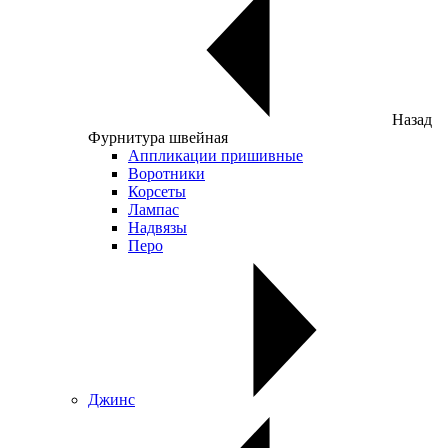
Назад
Фурнитура швейная
Аппликации пришивные
Воротники
Корсеты
Лампас
Надвязы
Перо
Джинс