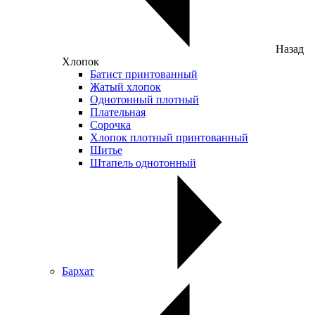
Назад
Хлопок
Батист принтованный
Жатый хлопок
Однотонный плотный
Плательная
Сорочка
Хлопок плотный принтованный
Шитье
Штапель однотонный
Бархат