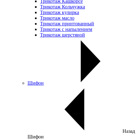
Трикотаж Кашкорсе
Трикотаж Кольчужка
Трикотаж кулирка
Трикотаж масло
Трикотаж принтованный
Трикотаж с напылением
Трикотаж шерстяной
Шифон
Назад
Шифон