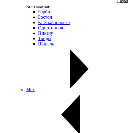
Назад
Костюмные
Барби
Бостон
Клетка\полоска
Однотонная
Пикачу
Твиды
Шанель
Мех