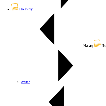
По типу
Назад
По
Атлас