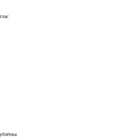
тлас
ублёнка