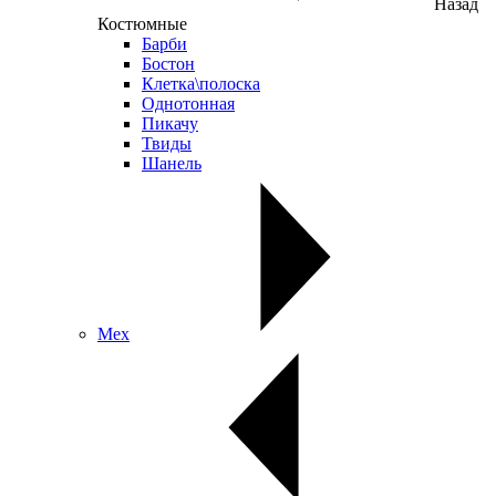
Назад
Костюмные
Барби
Бостон
Клетка\полоска
Однотонная
Пикачу
Твиды
Шанель
Мех