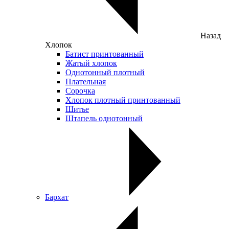
Назад
Хлопок
Батист принтованный
Жатый хлопок
Однотонный плотный
Плательная
Сорочка
Хлопок плотный принтованный
Шитье
Штапель однотонный
Бархат