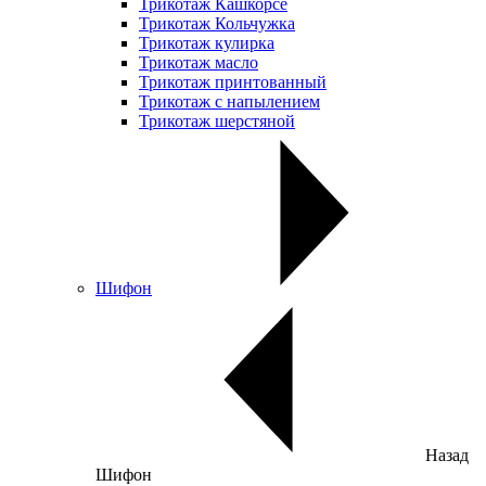
Трикотаж Кашкорсе
Трикотаж Кольчужка
Трикотаж кулирка
Трикотаж масло
Трикотаж принтованный
Трикотаж с напылением
Трикотаж шерстяной
Шифон
Назад
Шифон