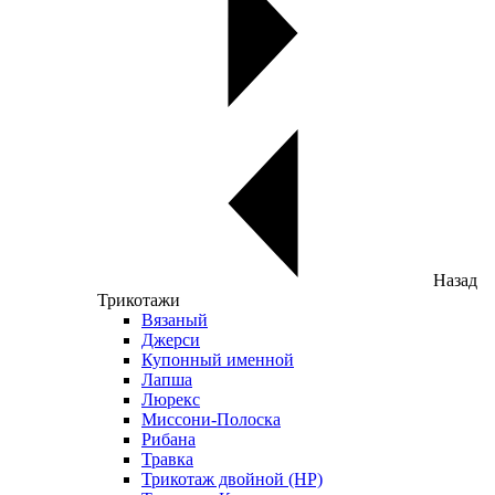
Назад
Трикотажи
Вязаный
Джерси
Купонный именной
Лапша
Люрекс
Миссони-Полоска
Рибана
Травка
Трикотаж двойной (НР)