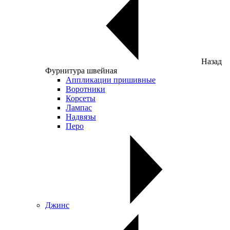
Назад
Фурнитура швейная
Аппликации пришивные
Воротники
Корсеты
Лампас
Надвязы
Перо
Джинс