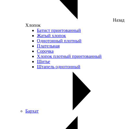
Назад
Хлопок
Батист принтованный
Жатый хлопок
Однотонный плотный
Плательная
Сорочка
Хлопок плотный принтованный
Шитье
Штапель однотонный
Бархат