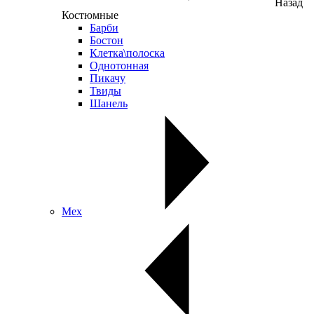
Назад
Костюмные
Барби
Бостон
Клетка\полоска
Однотонная
Пикачу
Твиды
Шанель
Мех