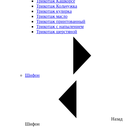
Трикотаж Кашкорсе
Трикотаж Кольчужка
Трикотаж кулирка
Трикотаж масло
Трикотаж принтованный
Трикотаж с напылением
Трикотаж шерстяной
Шифон
Назад
Шифон