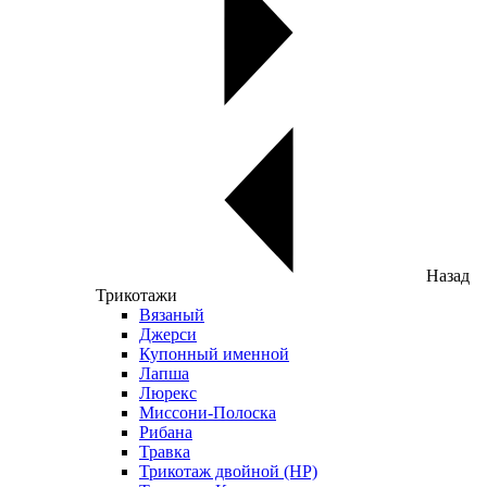
Назад
Трикотажи
Вязаный
Джерси
Купонный именной
Лапша
Люрекс
Миссони-Полоска
Рибана
Травка
Трикотаж двойной (НР)