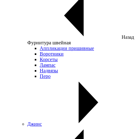
Назад
Фурнитура швейная
Аппликации пришивные
Воротники
Корсеты
Лампас
Надвязы
Перо
Джинс