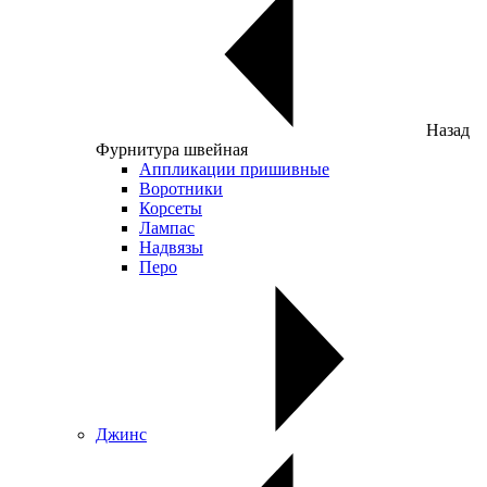
Назад
Фурнитура швейная
Аппликации пришивные
Воротники
Корсеты
Лампас
Надвязы
Перо
Джинс