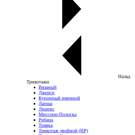
Назад
Трикотажи
Вязаный
Джерси
Купонный именной
Лапша
Люрекс
Миссони-Полоска
Рибана
Травка
Трикотаж двойной (НР)