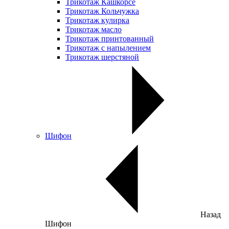
Трикотаж Кашкорсе
Трикотаж Кольчужка
Трикотаж кулирка
Трикотаж масло
Трикотаж принтованный
Трикотаж с напылением
Трикотаж шерстяной
Шифон
Назад
Шифон