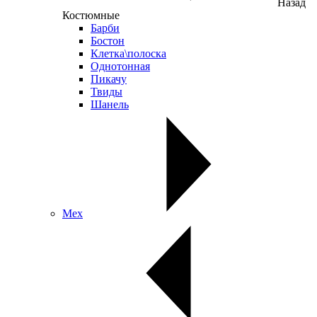
Назад
Костюмные
Барби
Бостон
Клетка\полоска
Однотонная
Пикачу
Твиды
Шанель
Мех