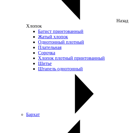
Назад
Хлопок
Батист принтованный
Жатый хлопок
Однотонный плотный
Плательная
Сорочка
Хлопок плотный принтованный
Шитье
Штапель однотонный
Бархат