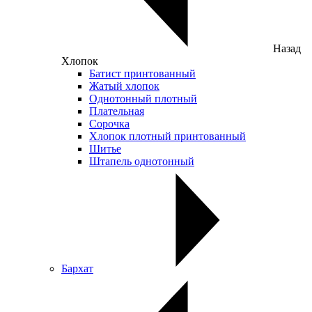
Назад
Хлопок
Батист принтованный
Жатый хлопок
Однотонный плотный
Плательная
Сорочка
Хлопок плотный принтованный
Шитье
Штапель однотонный
Бархат