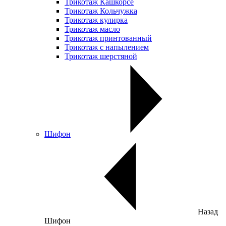
Трикотаж Кашкорсе
Трикотаж Кольчужка
Трикотаж кулирка
Трикотаж масло
Трикотаж принтованный
Трикотаж с напылением
Трикотаж шерстяной
Шифон
Назад
Шифон