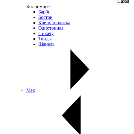
Назад
Костюмные
Барби
Бостон
Клетка\полоска
Однотонная
Пикачу
Твиды
Шанель
Мех