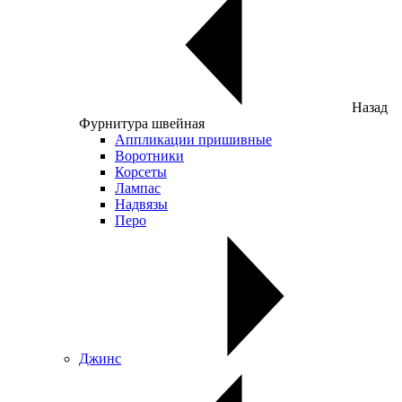
Назад
Фурнитура швейная
Аппликации пришивные
Воротники
Корсеты
Лампас
Надвязы
Перо
Джинс