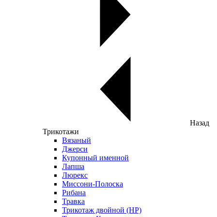
Назад
Трикотажи
Вязаный
Джерси
Купонный именной
Лапша
Люрекс
Миссони-Полоска
Рибана
Травка
Трикотаж двойной (НР)