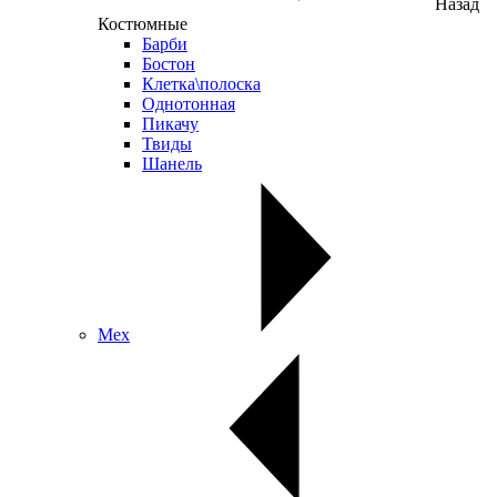
Назад
Костюмные
Барби
Бостон
Клетка\полоска
Однотонная
Пикачу
Твиды
Шанель
Мех