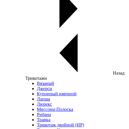
Назад
Трикотажи
Вязаный
Джерси
Купонный именной
Лапша
Люрекс
Миссони-Полоска
Рибана
Травка
Трикотаж двойной (НР)