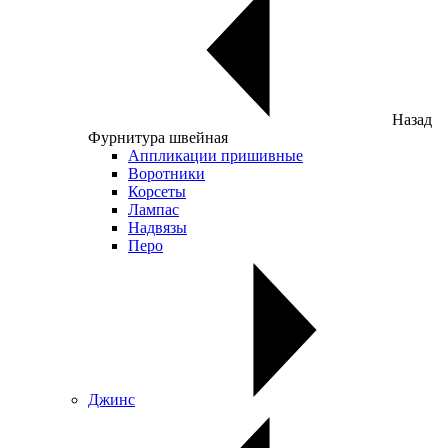
Назад
Фурнитура швейная
Аппликации пришивные
Воротники
Корсеты
Лампас
Надвязы
Перо
Джинс