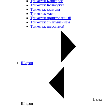
Трикотаж Кашкорсе
Трикотаж Кольчужка
Трикотаж кулирка
Трикотаж масло
Трикотаж принтованный
Трикотаж с напылением
Трикотаж шерстяной
Шифон
Назад
Шифон