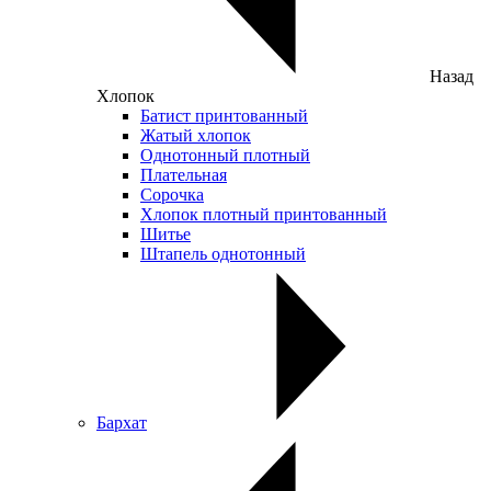
Назад
Хлопок
Батист принтованный
Жатый хлопок
Однотонный плотный
Плательная
Сорочка
Хлопок плотный принтованный
Шитье
Штапель однотонный
Бархат