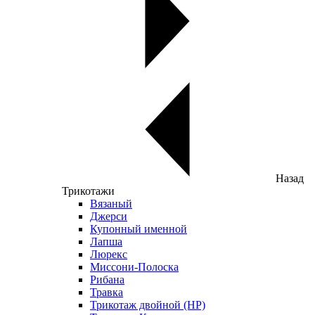
Назад
Трикотажи
Вязаный
Джерси
Купонный именной
Лапша
Люрекс
Миссони-Полоска
Рибана
Травка
Трикотаж двойной (НР)