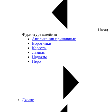
Назад
Фурнитура швейная
Аппликации пришивные
Воротники
Корсеты
Лампас
Надвязы
Перо
Джинс