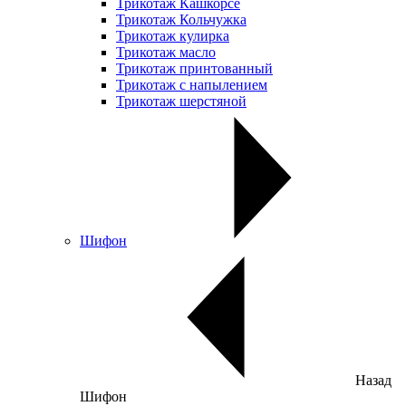
Трикотаж Кашкорсе
Трикотаж Кольчужка
Трикотаж кулирка
Трикотаж масло
Трикотаж принтованный
Трикотаж с напылением
Трикотаж шерстяной
Шифон
Назад
Шифон