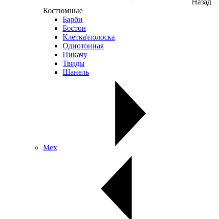
Назад
Костюмные
Барби
Бостон
Клетка\полоска
Однотонная
Пикачу
Твиды
Шанель
Мех