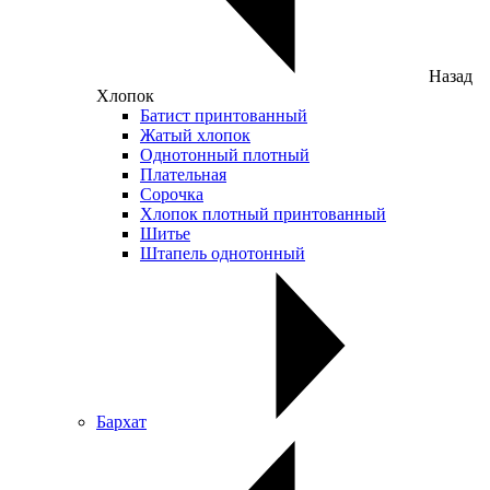
Назад
Хлопок
Батист принтованный
Жатый хлопок
Однотонный плотный
Плательная
Сорочка
Хлопок плотный принтованный
Шитье
Штапель однотонный
Бархат