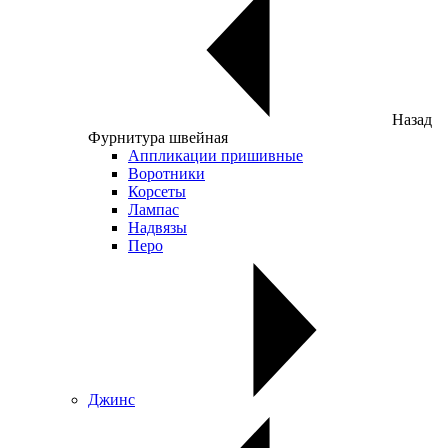
Назад
Фурнитура швейная
Аппликации пришивные
Воротники
Корсеты
Лампас
Надвязы
Перо
Джинс