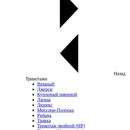
Назад
Трикотажи
Вязаный
Джерси
Купонный именной
Лапша
Люрекс
Миссони-Полоска
Рибана
Травка
Трикотаж двойной (НР)