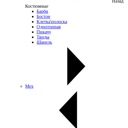
Назад
Костюмные
Барби
Бостон
Клетка\полоска
Однотонная
Пикачу
Твиды
Шанель
Мех