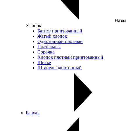
Назад
Хлопок
Батист принтованный
Жатый хлопок
Однотонный плотный
Плательная
Сорочка
Хлопок плотный принтованный
Шитье
Штапель однотонный
Бархат