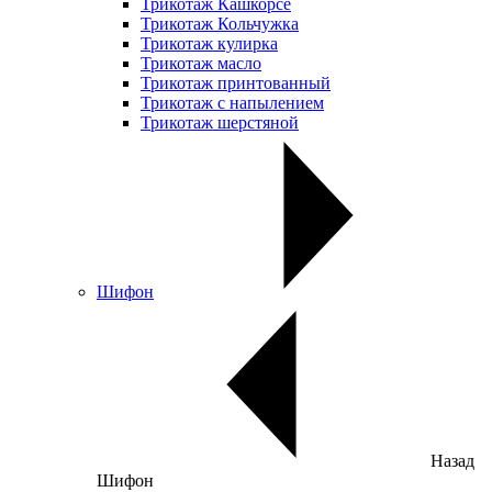
Трикотаж Кашкорсе
Трикотаж Кольчужка
Трикотаж кулирка
Трикотаж масло
Трикотаж принтованный
Трикотаж с напылением
Трикотаж шерстяной
Шифон
Назад
Шифон