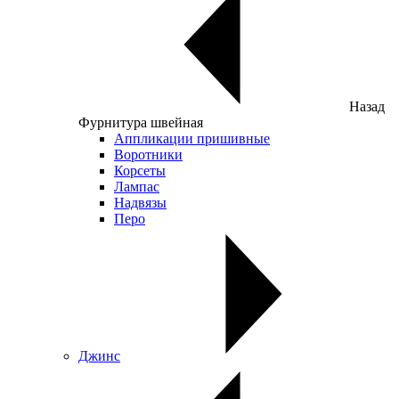
Назад
Фурнитура швейная
Аппликации пришивные
Воротники
Корсеты
Лампас
Надвязы
Перо
Джинс