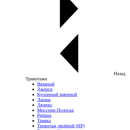
Назад
Трикотажи
Вязаный
Джерси
Купонный именной
Лапша
Люрекс
Миссони-Полоска
Рибана
Травка
Трикотаж двойной (НР)