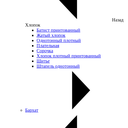
Назад
Хлопок
Батист принтованный
Жатый хлопок
Однотонный плотный
Плательная
Сорочка
Хлопок плотный принтованный
Шитье
Штапель однотонный
Бархат