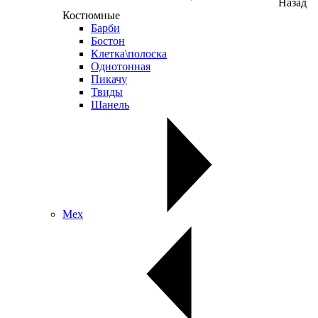
Назад
Костюмные
Барби
Бостон
Клетка\полоска
Однотонная
Пикачу
Твиды
Шанель
Мех