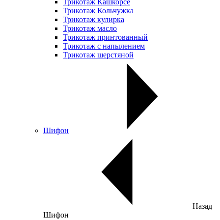
Трикотаж Кашкорсе
Трикотаж Кольчужка
Трикотаж кулирка
Трикотаж масло
Трикотаж принтованный
Трикотаж с напылением
Трикотаж шерстяной
Шифон
Назад
Шифон