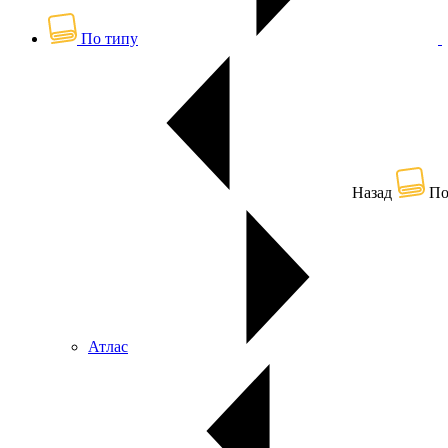
По типу
Назад
По
Атлас