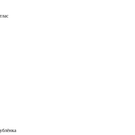
тлас
ублёнка