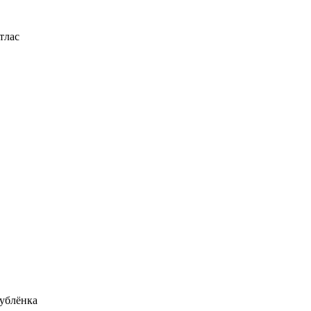
тлас
ублёнка