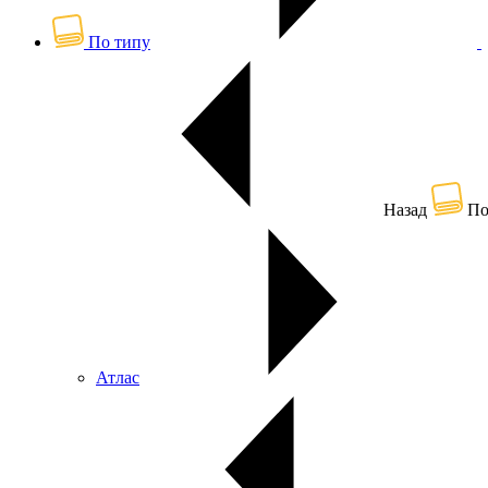
По типу
Назад
По
Атлас