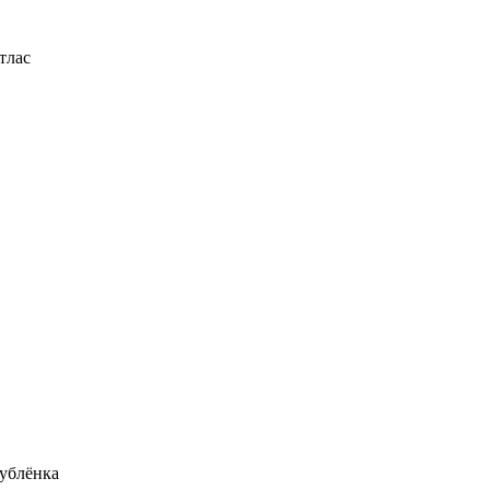
тлас
ублёнка