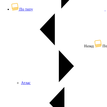
По типу
Назад
По
Атлас