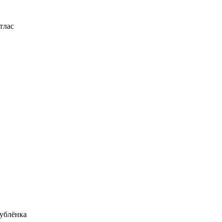
тлас
ублёнка