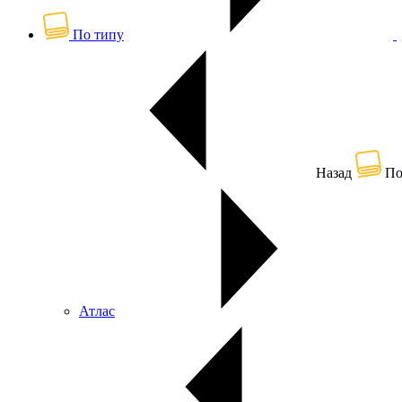
По типу
Назад
По
Атлас