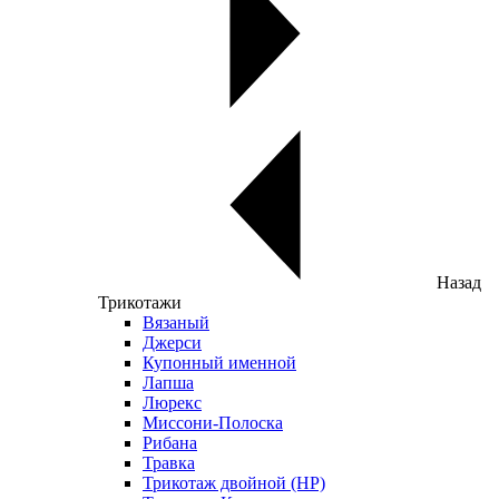
Назад
Трикотажи
Вязаный
Джерси
Купонный именной
Лапша
Люрекс
Миссони-Полоска
Рибана
Травка
Трикотаж двойной (НР)