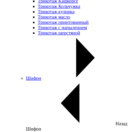
Трикотаж Кашкорсе
Трикотаж Кольчужка
Трикотаж кулирка
Трикотаж масло
Трикотаж принтованный
Трикотаж с напылением
Трикотаж шерстяной
Шифон
Назад
Шифон