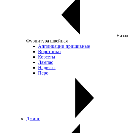
Назад
Фурнитура швейная
Аппликации пришивные
Воротники
Корсеты
Лампас
Надвязы
Перо
Джинс