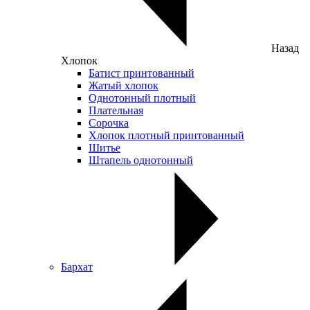
Назад
Хлопок
Батист принтованный
Жатый хлопок
Однотонный плотный
Плательная
Сорочка
Хлопок плотный принтованный
Шитье
Штапель однотонный
Бархат