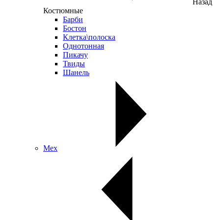
Назад
Костюмные
Барби
Бостон
Клетка\полоска
Однотонная
Пикачу
Твиды
Шанель
Мех