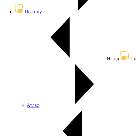
По типу
Назад
По
Атлас