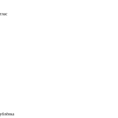
тлас
ублёнка