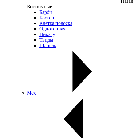
Назад
Костюмные
Барби
Бостон
Клетка\полоска
Однотонная
Пикачу
Твиды
Шанель
Мех