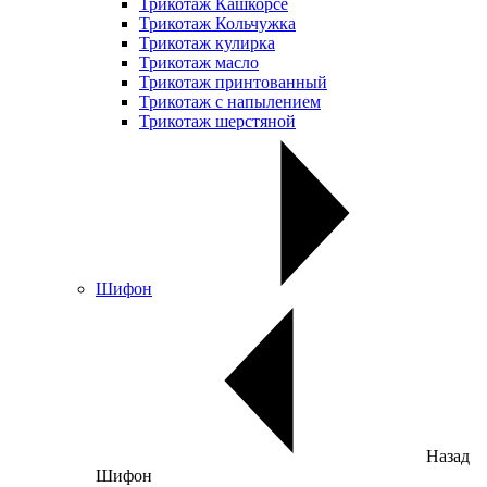
Трикотаж Кашкорсе
Трикотаж Кольчужка
Трикотаж кулирка
Трикотаж масло
Трикотаж принтованный
Трикотаж с напылением
Трикотаж шерстяной
Шифон
Назад
Шифон