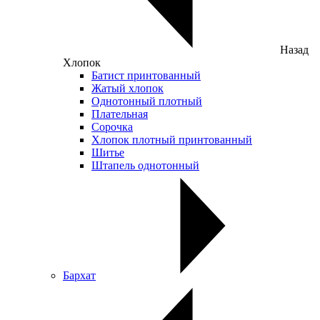
Назад
Хлопок
Батист принтованный
Жатый хлопок
Однотонный плотный
Плательная
Сорочка
Хлопок плотный принтованный
Шитье
Штапель однотонный
Бархат