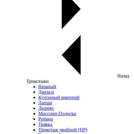
Назад
Трикотажи
Вязаный
Джерси
Купонный именной
Лапша
Люрекс
Миссони-Полоска
Рибана
Травка
Трикотаж двойной (НР)