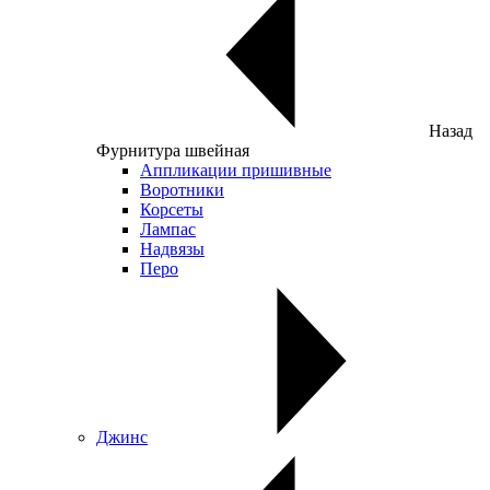
Назад
Фурнитура швейная
Аппликации пришивные
Воротники
Корсеты
Лампас
Надвязы
Перо
Джинс