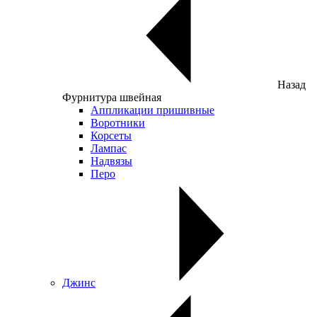
Назад
Фурнитура швейная
Аппликации пришивные
Воротники
Корсеты
Лампас
Надвязы
Перо
Джинс