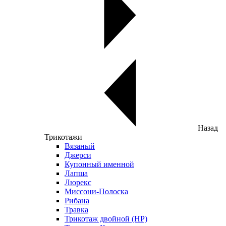
Назад
Трикотажи
Вязаный
Джерси
Купонный именной
Лапша
Люрекс
Миссони-Полоска
Рибана
Травка
Трикотаж двойной (НР)