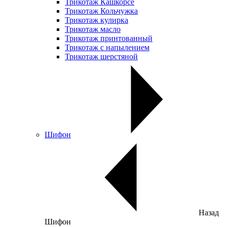
Трикотаж Кашкорсе
Трикотаж Кольчужка
Трикотаж кулирка
Трикотаж масло
Трикотаж принтованный
Трикотаж с напылением
Трикотаж шерстяной
Шифон
Назад
Шифон