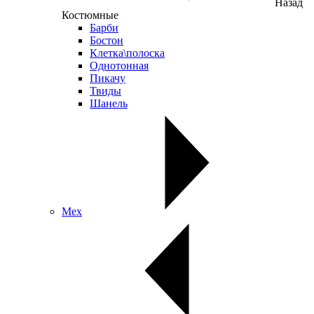
Назад
Костюмные
Барби
Бостон
Клетка\полоска
Однотонная
Пикачу
Твиды
Шанель
Мех