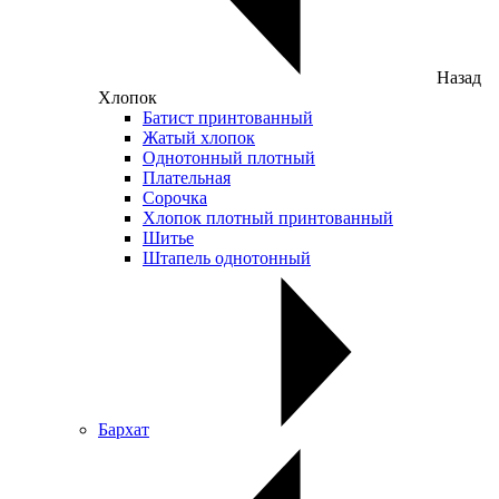
Назад
Хлопок
Батист принтованный
Жатый хлопок
Однотонный плотный
Плательная
Сорочка
Хлопок плотный принтованный
Шитье
Штапель однотонный
Бархат