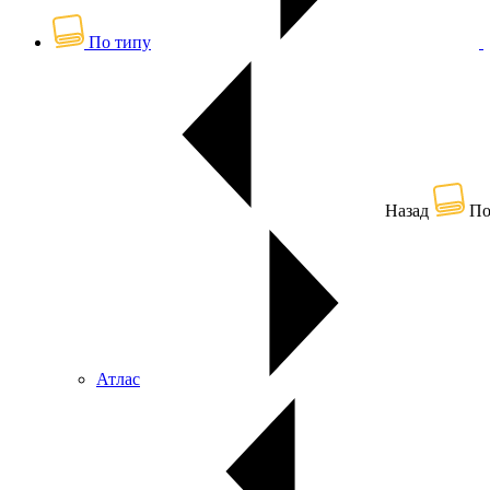
По типу
Назад
По
Атлас