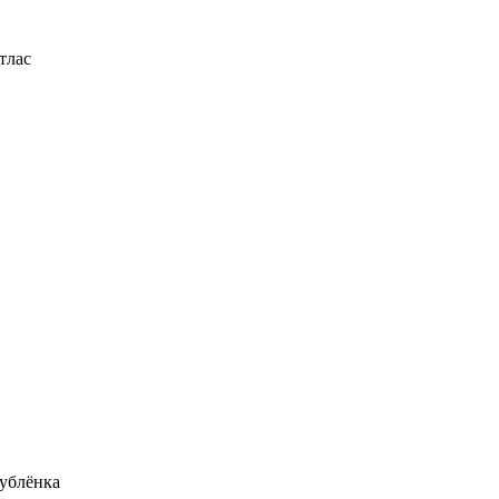
тлас
ублёнка