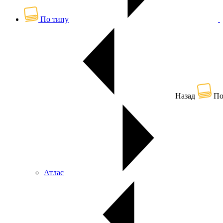
По типу
Назад
По
Атлас