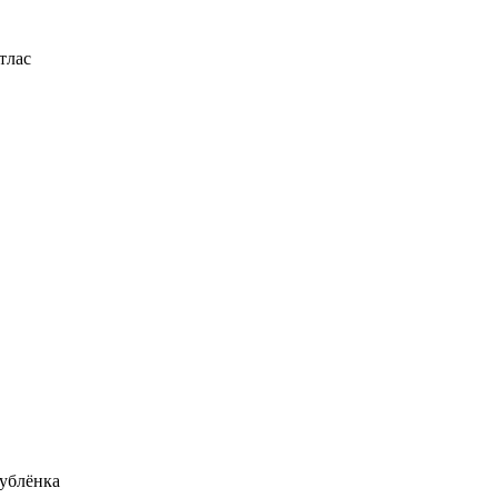
тлас
ублёнка