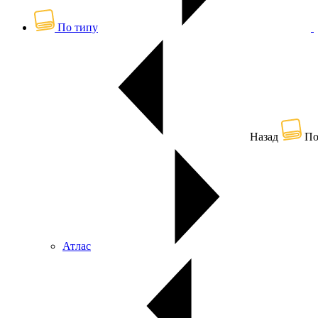
По типу
Назад
По
Атлас