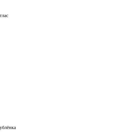
тлас
ублёнка