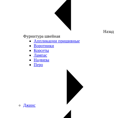
Назад
Фурнитура швейная
Аппликации пришивные
Воротники
Корсеты
Лампас
Надвязы
Перо
Джинс