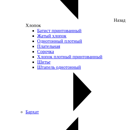
Назад
Хлопок
Батист принтованный
Жатый хлопок
Однотонный плотный
Плательная
Сорочка
Хлопок плотный принтованный
Шитье
Штапель однотонный
Бархат