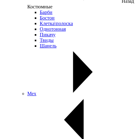
Назад
Костюмные
Барби
Бостон
Клетка\полоска
Однотонная
Пикачу
Твиды
Шанель
Мех