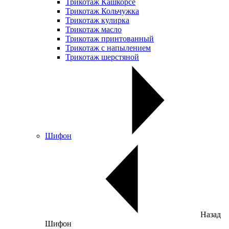
Трикотаж Кашкорсе
Трикотаж Кольчужка
Трикотаж кулирка
Трикотаж масло
Трикотаж принтованный
Трикотаж с напылением
Трикотаж шерстяной
Шифон
Назад
Шифон