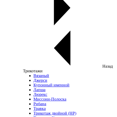
Назад
Трикотажи
Вязаный
Джерси
Купонный именной
Лапша
Люрекс
Миссони-Полоска
Рибана
Травка
Трикотаж двойной (НР)