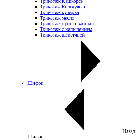
Трикотаж Кашкорсе
Трикотаж Кольчужка
Трикотаж кулирка
Трикотаж масло
Трикотаж принтованный
Трикотаж с напылением
Трикотаж шерстяной
Шифон
Назад
Шифон