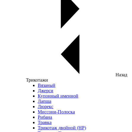
Назад
Трикотажи
Вязаный
Джерси
Купонный именной
Лапша
Люрекс
Миссони-Полоска
Рибана
Травка
Трикотаж двойной (НР)