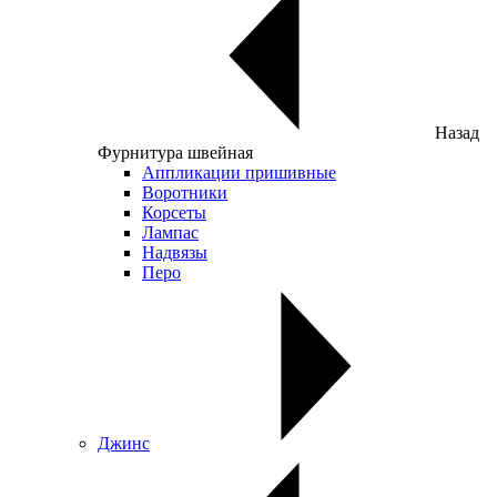
Назад
Фурнитура швейная
Аппликации пришивные
Воротники
Корсеты
Лампас
Надвязы
Перо
Джинс