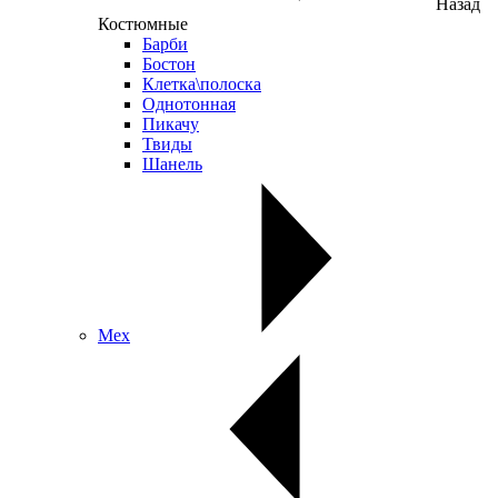
Назад
Костюмные
Барби
Бостон
Клетка\полоска
Однотонная
Пикачу
Твиды
Шанель
Мех