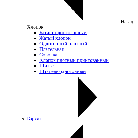
Назад
Хлопок
Батист принтованный
Жатый хлопок
Однотонный плотный
Плательная
Сорочка
Хлопок плотный принтованный
Шитье
Штапель однотонный
Бархат