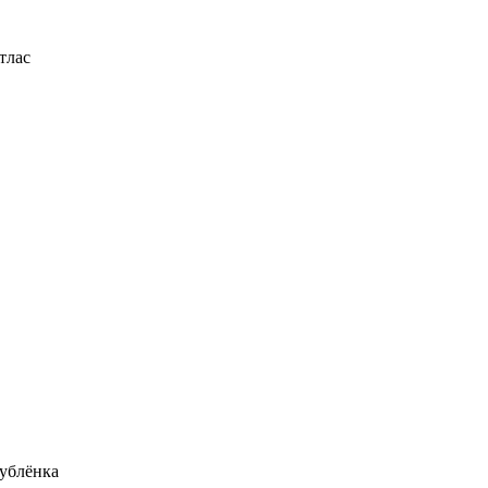
тлас
ублёнка